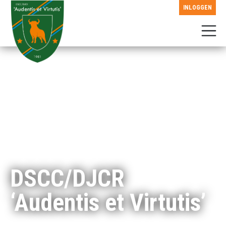
INLOGGEN
DSCC/DJCR
‘Audentis et Virtutis’