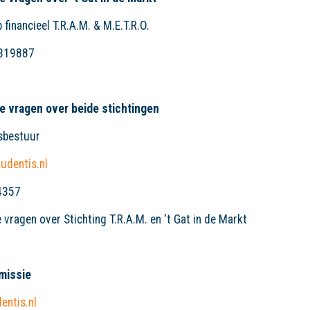
financieel T.R.A.M. & M.E.T.R.O.
3319887
le vragen over beide stichtingen
sbestuur
udentis.nl
4357
vragen over Stichting T.R.A.M. en 't Gat in de Markt
missie
entis.nl