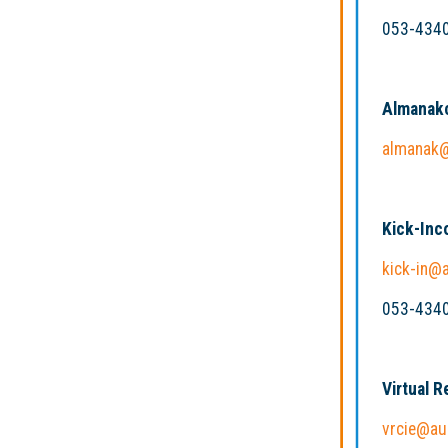
053-434
Almanak
almanak@
Kick-Inc
kick-in@a
053-434
Virtual R
vrcie@aud