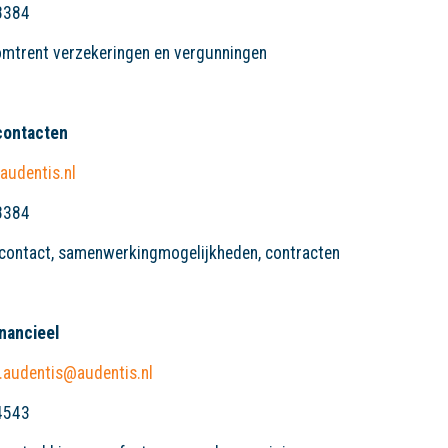
8384
omtrent verzekeringen en vergunningen
contacten
audentis.nl
8384
ncontact, samenwerkingmogelijkheden, contracten
inancieel
l.audentis@audentis.nl
4543