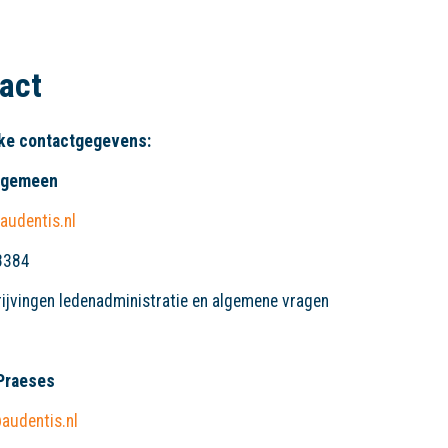
act
jke contactgegevens:
algemeen
audentis.nl
8384
rijvingen ledenadministratie en algemene vragen
Praeses
audentis.nl