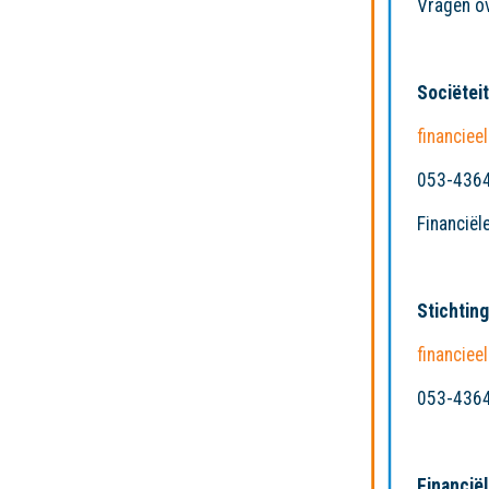
Vragen ov
Sociëteit
financiee
053-436
Financiël
Stichting
financiee
053-436
Financiël