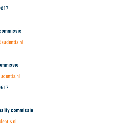
0617
commissie
audentis.nl
ommissie
udentis.nl
0617
eality commissie
entis.nl