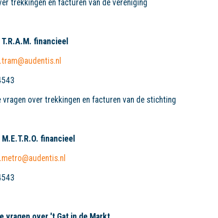
er trekkingen en facturen van de vereniging
 T.R.A.M. financieel
l.tram@audentis.nl
4543
e vragen over trekkingen en facturen van de stichting
 M.E.T.R.O. financieel
l.metro@audentis.nl
4543
e vragen over 't Gat in de Markt