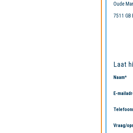
Oude Mar
7511 GB 
Laat hi
Naam*
E-mailadr
Telefoo
Vraag/op