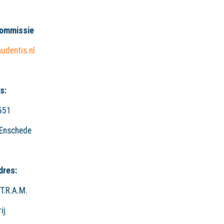
Commissie
udentis.nl
s:
551
Enschede
dres:
 T.R.A.M.
ij