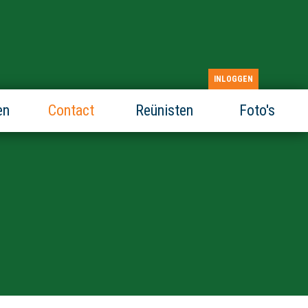
INLOGGEN
en
Contact
Reünisten
Foto's