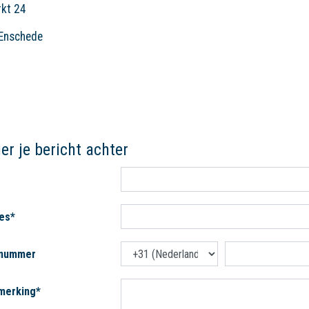
kt 24
Enschede
er je bericht achter
es*
nnummer
merking*