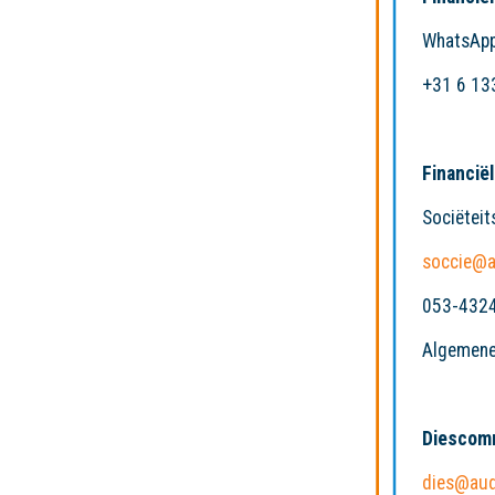
WhatsApp 
+31 6 1
Financië
Sociëteit
soccie@a
053-432
Algemene 
Diescom
dies@aud