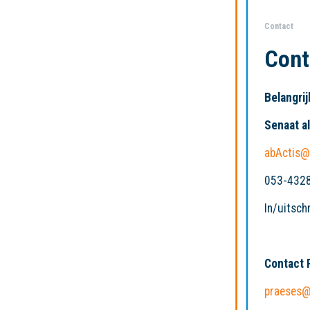
Contact
Cont
Belangri
Senaat 
abActis@
053-432
In/uitsch
Contact 
praeses@