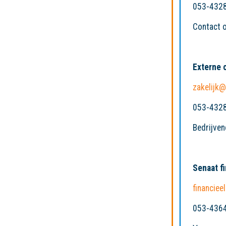
053-432
Contact 
Externe 
zakelijk@
053-432
Bedrijve
Senaat f
financiee
053-436