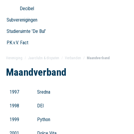
Decibel
Subverenigingen
Studieruimte 'De Bul'
P.K.v.V. Fact
Vereniging
Jaarclubs & disputen
Verbanden
Maandverband
Maandverband
1997
Sredna
1998
DEI
1999
Python
2001
Dolce Vita