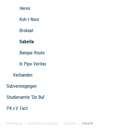
Heres
Koh-I-Noor
Brokaat
Sabella
Banque Route
In Pipo Veritas
Verbanden
Subverenigingen
Studieruimte 'De Bul'
P.K.v.V. Fact
Vereniging
Jaarclubs & disputen
Disputen
Sabella