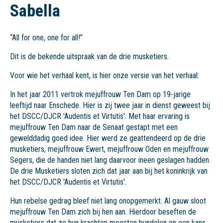
Sabella
“All for one, one for all!”
Dit is de bekende uitspraak van de drie musketiers.
Voor wie het verhaal kent, is hier onze versie van het verhaal:
In het jaar 2011 vertrok mejuffrouw Ten Dam op 19-jarige
leeftijd naar Enschede. Hier is zij twee jaar in dienst geweest bij
het DSCC/DJCR 'Audentis et Virtutis'. Met haar ervaring is
mejuffrouw Ten Dam naar de Senaat gestapt met een
gewelddadig goed idee. Hier werd ze geattendeerd op de drie
musketiers, mejuffrouw Ewert, mejuffrouw Oden en mejuffrouw
Segers, die de handen niet lang daarvoor ineen geslagen hadden.
De drie Musketiers sloten zich dat jaar aan bij het koninkrijk van
het DSCC/DJCR 'Audentis et Virtutis'.
Hun rebelse gedrag bleef niet lang onopgemerkt. Al gauw sloot
mejuffrouw Ten Dam zich bij hen aan. Hierdoor beseften de
musketiers dat ze hun krachten moesten bundelen en een kans